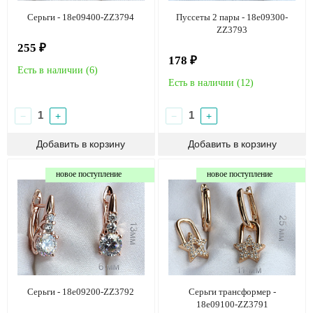
Серьги - 18e09400-ZZ3794
Пуссеты 2 пары - 18e09300-
ZZ3793
255 ₽
178 ₽
Есть в наличии (
6
)
Есть в наличии (
12
)
−
+
−
+
новое поступление
новое поступление
Серьги - 18e09200-ZZ3792
Серьги трансформер -
18e09100-ZZ3791