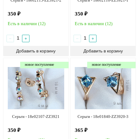
Серьги - 18e02115-ZZ3921-2
Серьги - 18e02110-ZZ3921-1
350 ₽
350 ₽
Есть в наличии (
12
)
Есть в наличии (
12
)
−
+
−
+
новое поступление
новое поступление
Серьги - 18e02107-ZZ3921
Серьги - 18e01840-ZZ3920-3
350 ₽
365 ₽