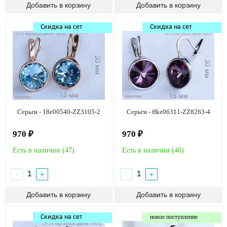
Скидка на сет
Скидка на сет
Серьги - 18e00540-ZZ3105-2
Серьги - ffke06311-ZZ8263-4
970 ₽
970 ₽
Есть в наличии (
47
)
Есть в наличии (
46
)
−
+
−
+
Скидка на сет
новое поступление