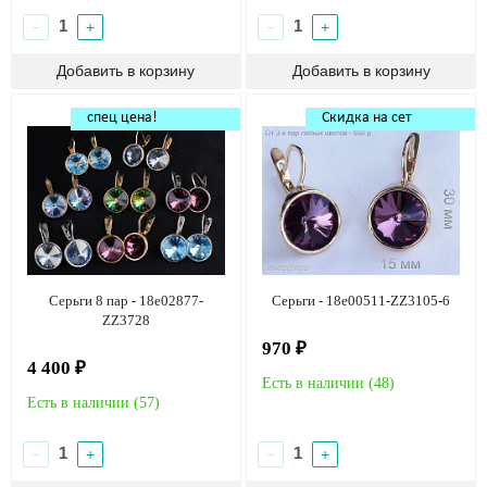
−
+
−
+
спец цена!
Скидка на сет
Серьги 8 пар - 18e02877-
Серьги - 18e00511-ZZ3105-6
ZZ3728
970 ₽
4 400 ₽
Есть в наличии (
48
)
Есть в наличии (
57
)
−
+
−
+