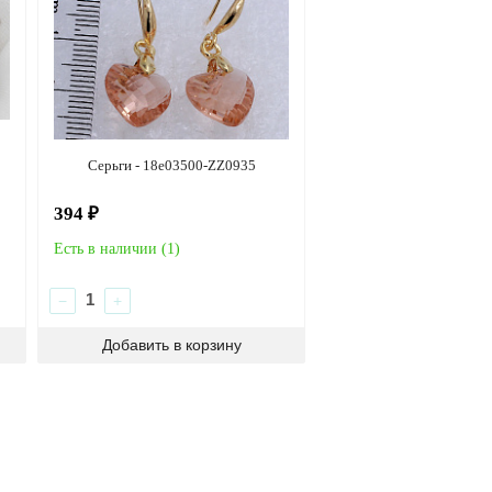
Серьги - 18e03500-ZZ0935
394 ₽
Есть в наличии (
1
)
−
+