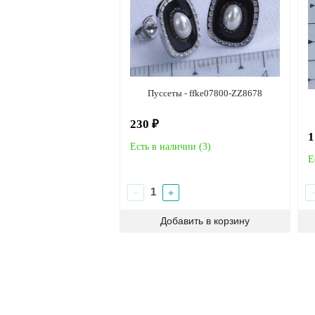
Пуссеты - ffke07800-ZZ8678
230 ₽
1
Есть в наличии (
3
)
Е
−
+