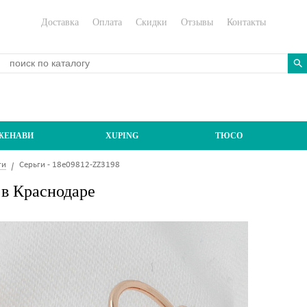
Доставка
Оплата
Скидки
Отзывы
Контакты
ЖЕНАВИ
XUPING
ТЮСО
ги
Серьги - 18e09812-ZZ3198
 в Краснодаре