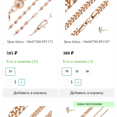
Цепь fallon - 18n07290-FF1172
Цепь fallon - 18n06790-FF1167
595 ₽
389 ₽
Есть в наличии (
11
)
Есть в наличии (
3
)
55
70
55
50
−
+
−
+
новое поступление