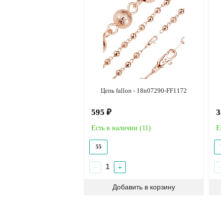
Цепь fallon - 18n07290-FF1172
595 ₽
3
Есть в наличии (
11
)
Е
55
−
+