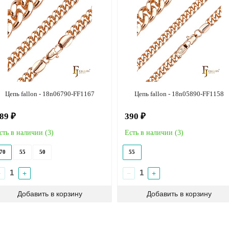
Цепь fallon - 18n06790-FF1167
Цепь fallon - 18n05890-FF1158
89 ₽
390 ₽
сть в наличии (
3
)
Есть в наличии (
3
)
70
55
50
55
−
+
−
+